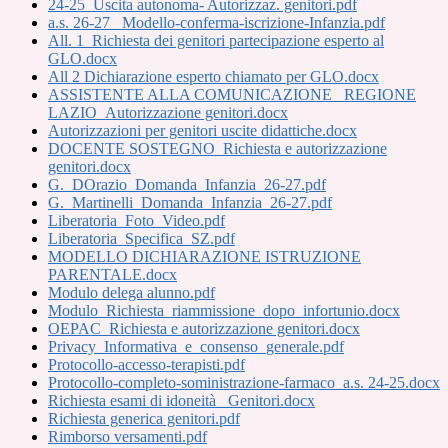
24-25_Uscita autonoma- Autorizzaz. genitori.pdf
a.s. 26-27_ Modello-conferma-iscrizione-Infanzia.pdf
All. 1_Richiesta dei genitori partecipazione esperto al
GLO.docx
All 2 Dichiarazione esperto chiamato per GLO.docx
ASSISTENTE ALLA COMUNICAZIONE _REGIONE
LAZIO_Autorizzazione genitori.docx
Autorizzazioni per genitori uscite didattiche.docx
DOCENTE SOSTEGNO_Richiesta e autorizzazione
genitori.docx
G._DOrazio_Domanda_Infanzia_26-27.pdf
G._Martinelli_Domanda_Infanzia_26-27.pdf
Liberatoria_Foto_Video.pdf
Liberatoria_Specifica_SZ.pdf
MODELLO DICHIARAZIONE ISTRUZIONE
PARENTALE.docx
Modulo delega alunno.pdf
Modulo_Richiesta_riammissione_dopo_infortunio.docx
OEPAC_Richiesta e autorizzazione genitori.docx
Privacy_Informativa_e_consenso_generale.pdf
Protocollo-accesso-terapisti.pdf
Protocollo-completo-soministrazione-farmaco_a.s. 24-25.docx
Richiesta esami di idoneità _Genitori.docx
Richiesta generica genitori.pdf
Rimborso versamenti.pdf