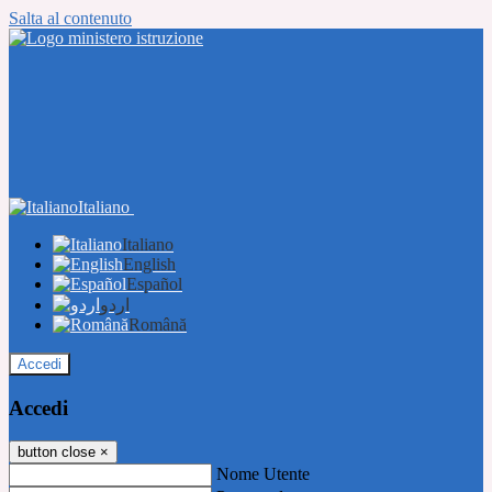
Salta al contenuto
Italiano
Italiano
English
Español
اردو
Română
Accedi
Accedi
button close
×
Nome Utente