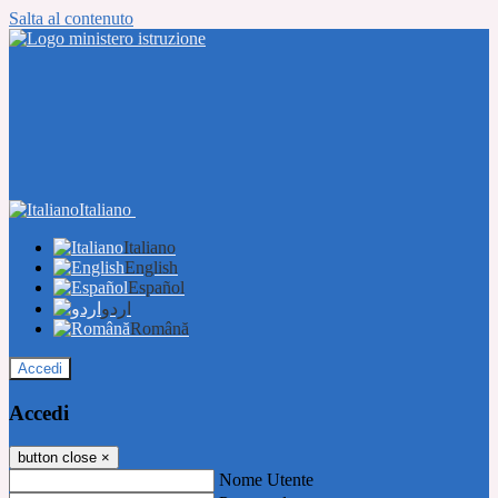
Salta al contenuto
Italiano
Italiano
English
Español
اردو
Română
Accedi
Accedi
button close
×
Nome Utente