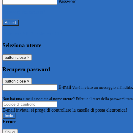
Password
Password dimenticata?
-
Entra con SPID
Entra con CIE
Seleziona utente
button close
×
Recupero password
button close
×
E-mail
Verrà inviato un messaggio all'indirizz
Non hai una e-mail associata al nome utente? Effettua il reset della password tram
E-mail inviata, si prega di controllare la casella di posta elettronica!
Errore
Chiudi