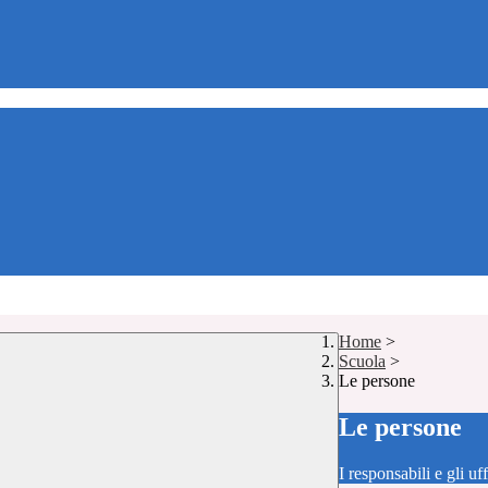
Home
>
Scuola
>
Le persone
Le persone
I responsabili e gli uf