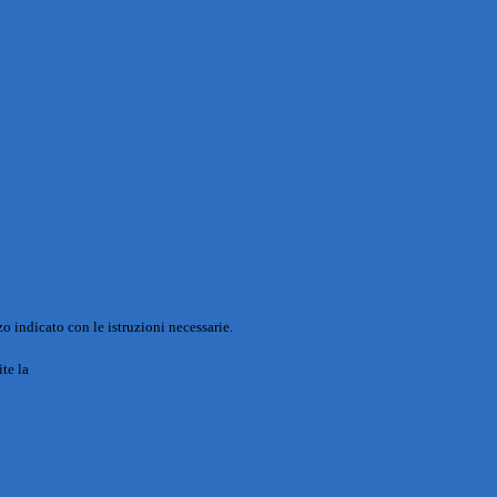
o indicato con le istruzioni necessarie.
ite la
Login Spaggiari