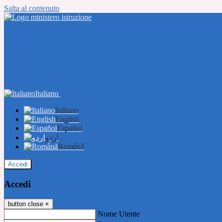
Salta al contenuto
Italiano
Italiano
English
Español
اردو
Română
Accedi
Accedi
button close
×
Nome Utente