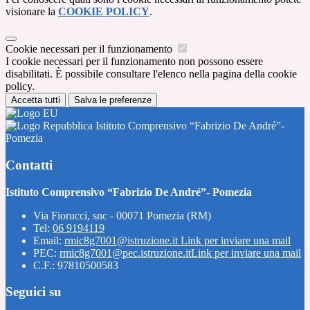
visionare la
COOKIE POLICY
.
Cookie necessari per il funzionamento
I cookie necessari per il funzionamento non possono essere
disabilitati. È possibile consultare l'elenco nella pagina della cookie
policy.
Accetta tutti
Salva le preferenze
Istituto Comprensivo “Fabrizio De André”-
Pomezia
Contatti
Istituto Comprensivo “Fabrizio De André”- Pomezia
Via Fiorucci, snc - 00071 Pomezia (RM)
Tel:
06 9194119
Email:
rmic8g7001@istruzione.it
Link per inviare una mail
PEC:
rmic8g7001@pec.istruzione.it
Link per inviare una mail
C.F.: 97810500583
Seguici su