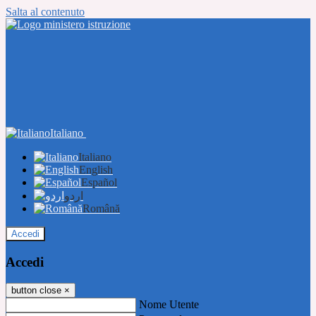
Salta al contenuto
Italiano
Italiano
English
Español
اردو
Română
Accedi
Accedi
button close
×
Nome Utente