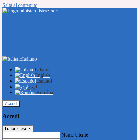
Salta al contenuto
Italiano
Italiano
English
Español
اردو
Română
Accedi
Accedi
button close
×
Nome Utente