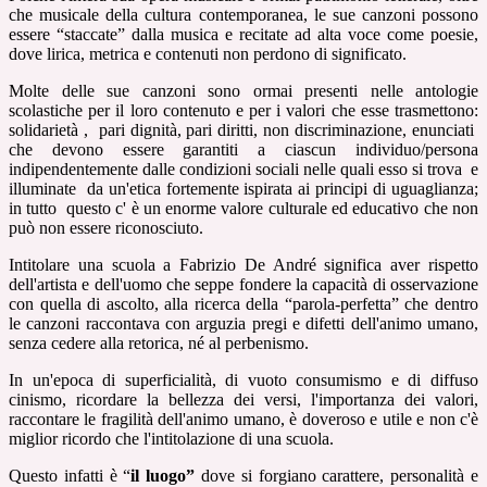
che musicale della cultura contemporanea, le sue canzoni possono
essere “staccate” dalla musica e recitate ad alta voce come poesie,
dove lirica, metrica e contenuti non perdono di significato.
Molte delle sue canzoni sono ormai presenti nelle antologie
scolastiche per il loro contenuto e per i valori che esse trasmettono:
solidarietà ,
pari dignità, pari diritti, non discriminazione, enunciati
che devono essere garantiti a ciascun individuo/persona
indipendentemente dalle condizioni sociali nelle quali esso si trova
e
illuminate
da un'etica fortemente ispirata ai principi di uguaglianza;
in tutto
questo c' è un enorme valore culturale ed educativo che non
può non essere riconosciuto.
Intitolare una scuola a Fabrizio De André significa aver rispetto
dell'artista e dell'uomo che seppe fondere la capacità di osservazione
con quella di ascolto, alla ricerca della “parola-perfetta” che dentro
le canzoni raccontava con arguzia pregi e difetti dell'animo umano,
senza cedere alla retorica, né al perbenismo.
In un'epoca di superficialità, di vuoto consumismo e di diffuso
cinismo, ricordare la bellezza dei versi, l'importanza dei valori,
raccontare le fragilità dell'animo umano, è doveroso e utile e non c'è
miglior ricordo che l'intitolazione di una scuola.
Questo infatti è “
il luogo”
dove si forgiano carattere, personalità e