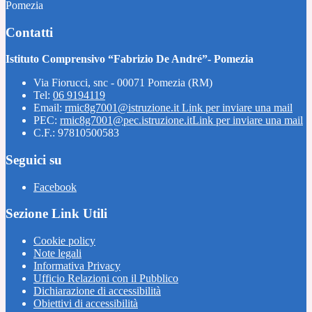
Pomezia
Contatti
Istituto Comprensivo “Fabrizio De André”- Pomezia
Via Fiorucci, snc - 00071 Pomezia (RM)
Tel:
06 9194119
Email:
rmic8g7001@istruzione.it
Link per inviare una mail
PEC:
rmic8g7001@pec.istruzione.it
Link per inviare una mail
C.F.: 97810500583
Seguici su
Facebook
Sezione Link Utili
Cookie policy
Note legali
Informativa Privacy
Ufficio Relazioni con il Pubblico
Dichiarazione di accessibilità
Obiettivi di accessibilità