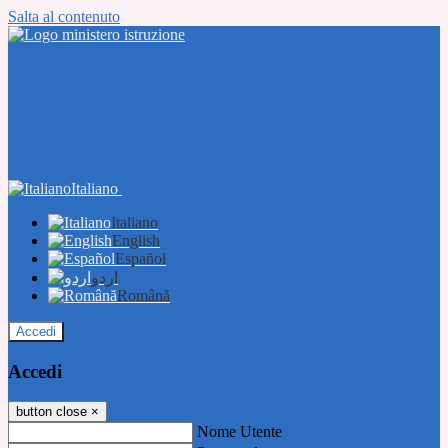
Salta al contenuto
Italiano
Italiano
English
Español
اردو
Română
Accedi
Accedi
button close
×
Nome Utente