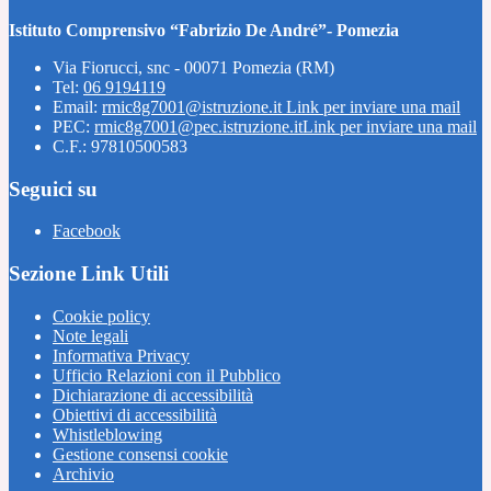
Istituto Comprensivo “Fabrizio De André”- Pomezia
Via Fiorucci, snc - 00071 Pomezia (RM)
Tel:
06 9194119
Email:
rmic8g7001@istruzione.it
Link per inviare una mail
PEC:
rmic8g7001@pec.istruzione.it
Link per inviare una mail
C.F.: 97810500583
Seguici su
Facebook
Sezione Link Utili
Cookie policy
Note legali
Informativa Privacy
Ufficio Relazioni con il Pubblico
Dichiarazione di accessibilità
Obiettivi di accessibilità
Whistleblowing
Gestione consensi cookie
Archivio