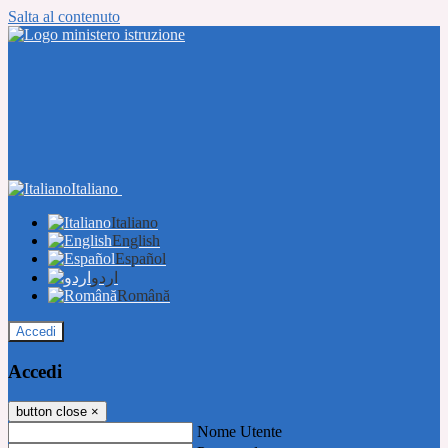
Salta al contenuto
Italiano
Italiano
English
Español
اردو
Română
Accedi
Accedi
button close
×
Nome Utente