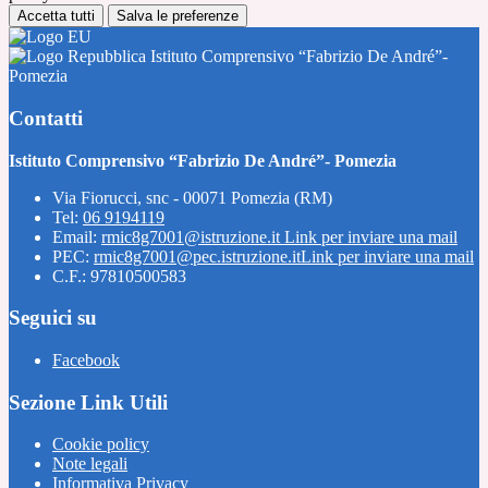
Accetta tutti
Salva le preferenze
Istituto Comprensivo “Fabrizio De André”-
Pomezia
Contatti
Istituto Comprensivo “Fabrizio De André”- Pomezia
Via Fiorucci, snc - 00071 Pomezia (RM)
Tel:
06 9194119
Email:
rmic8g7001@istruzione.it
Link per inviare una mail
PEC:
rmic8g7001@pec.istruzione.it
Link per inviare una mail
C.F.: 97810500583
Seguici su
Facebook
Sezione Link Utili
Cookie policy
Note legali
Informativa Privacy