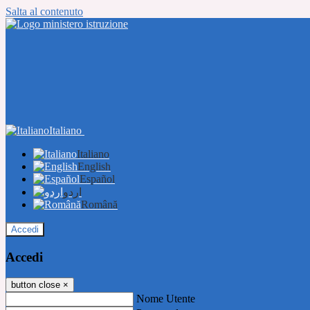
Salta al contenuto
Italiano
Italiano
English
Español
اردو
Română
Accedi
Accedi
button close
×
Nome Utente