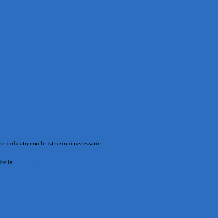
o indicato con le istruzioni necessarie.
ite la
Login Spaggiari