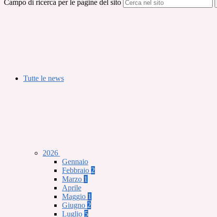
Campo di ricerca per le pagine del sito
Tutte le news
2026
Gennaio
Febbraio
2
Marzo
1
Aprile
Maggio
1
Giugno
2
Luglio
5