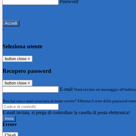
Password
Password dimenticata?
-
Entra con SPID
Entra con CIE
Seleziona utente
button close
×
Recupero password
button close
×
E-mail
Verrà inviato un messaggio all'indirizz
Non hai una e-mail associata al nome utente? Effettua il reset della password tram
E-mail inviata, si prega di controllare la casella di posta elettronica!
Errore
Chiudi