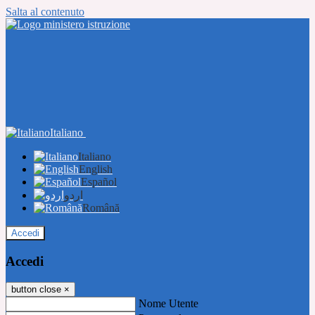
Salta al contenuto
Italiano
Italiano
English
Español
اردو
Română
Accedi
Accedi
button close
×
Nome Utente