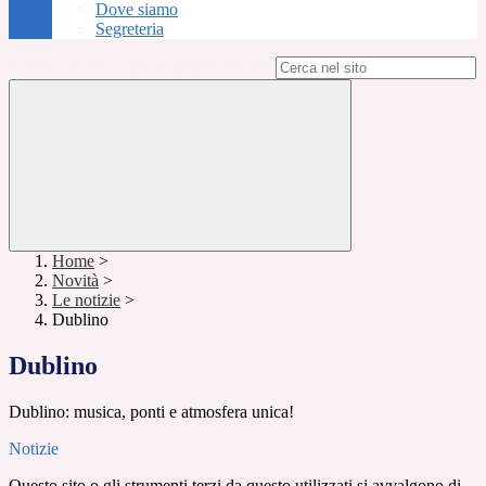
Dove siamo
Segreteria
Campo di ricerca per le pagine del sito
Home
>
Novità
>
Le notizie
>
Dublino
Dublino
Dublino: musica, ponti e atmosfera unica!
Notizie
Questo sito o gli strumenti terzi da questo utilizzati si avvalgono di