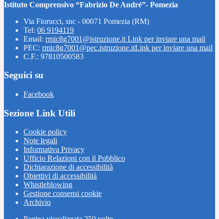
Istituto Comprensivo “Fabrizio De André”- Pomezia
Via Fiorucci, snc - 00071 Pomezia (RM)
Tel:
06 9194119
Email:
rmic8g7001@istruzione.it
Link per inviare una mail
PEC:
rmic8g7001@pec.istruzione.it
Link per inviare una mail
C.F.: 97810500583
Seguici su
Facebook
Sezione Link Utili
Cookie policy
Note legali
Informativa Privacy
Ufficio Relazioni con il Pubblico
Dichiarazione di accessibilità
Obiettivi di accessibilità
Whistleblowing
Gestione consensi cookie
Archivio
Pagina visualizzata
250
volte