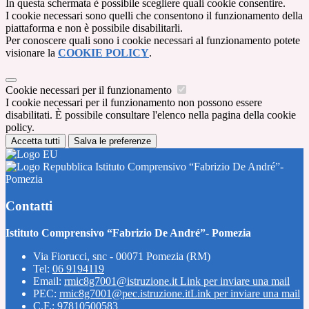
In questa schermata è possibile scegliere quali cookie consentire.
I cookie necessari sono quelli che consentono il funzionamento della
piattaforma e non è possibile disabilitarli.
Per conoscere quali sono i cookie necessari al funzionamento potete
visionare la
COOKIE POLICY
.
Cookie necessari per il funzionamento
I cookie necessari per il funzionamento non possono essere
disabilitati. È possibile consultare l'elenco nella pagina della cookie
policy.
Accetta tutti
Salva le preferenze
Istituto Comprensivo “Fabrizio De André”-
Pomezia
Contatti
Istituto Comprensivo “Fabrizio De André”- Pomezia
Via Fiorucci, snc - 00071 Pomezia (RM)
Tel:
06 9194119
Email:
rmic8g7001@istruzione.it
Link per inviare una mail
PEC:
rmic8g7001@pec.istruzione.it
Link per inviare una mail
C.F.: 97810500583