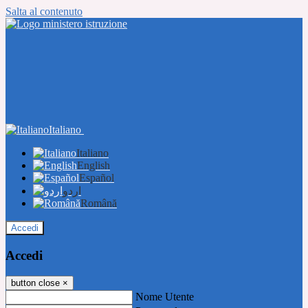
Salta al contenuto
Italiano
Italiano
English
Español
اردو
Română
Accedi
Accedi
button close
×
Nome Utente