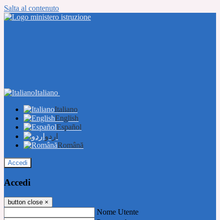
Salta al contenuto
Italiano
Italiano
English
Español
اردو
Română
Accedi
Accedi
button close
×
Nome Utente