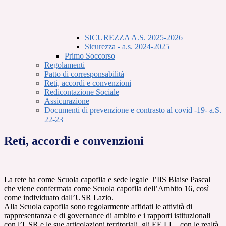
SICUREZZA A.S. 2025-2026
Sicurezza - a.s. 2024-2025
Primo Soccorso
Regolamenti
Patto di corresponsabilità
Reti, accordi e convenzioni
Redicontazione Sociale
Assicurazione
Documenti di prevenzione e contrasto al covid -19- a.S.
22-23
Reti, accordi e convenzioni
La rete ha come Scuola capofila e sede legale l’IIS Blaise Pascal
che viene confermata come Scuola capofila dell’Ambito 16, così
come individuato dall’USR Lazio.
Alla Scuola capofila sono regolarmente affidati le attività di
rappresentanza e di governance di ambito e i rapporti istituzionali
con l’USR e le sue articolazioni territoriali, gli EE.LL., con le realtà