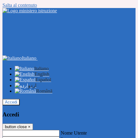
Salta al contenuto
Italiano
Italiano
English
Español
اردو
Română
Accedi
Accedi
button close
×
Nome Utente