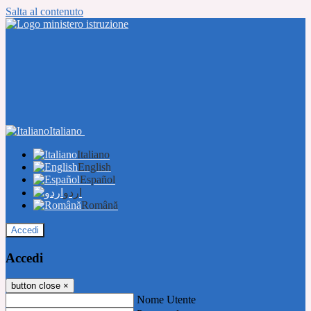
Salta al contenuto
Italiano
Italiano
English
Español
اردو
Română
Accedi
Accedi
button close
×
Nome Utente