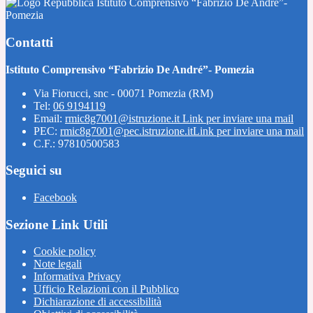
Istituto Comprensivo “Fabrizio De André”-
Pomezia
Contatti
Istituto Comprensivo “Fabrizio De André”- Pomezia
Via Fiorucci, snc - 00071 Pomezia (RM)
Tel:
06 9194119
Email:
rmic8g7001@istruzione.it
Link per inviare una mail
PEC:
rmic8g7001@pec.istruzione.it
Link per inviare una mail
C.F.: 97810500583
Seguici su
Facebook
Sezione Link Utili
Cookie policy
Note legali
Informativa Privacy
Ufficio Relazioni con il Pubblico
Dichiarazione di accessibilità