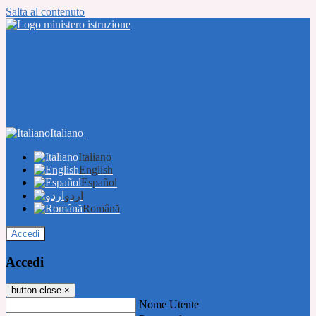
Salta al contenuto
Italiano
Italiano
English
Español
اردو
Română
Accedi
Accedi
button close
×
Nome Utente