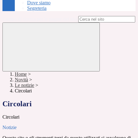
Dove siamo
Segreteria
Campo di ricerca per le pagine del sito
Home
>
Novità
>
Le notizie
>
Circolari
Circolari
Circolari
Notizie
Questo sito o gli strumenti terzi da questo utilizzati si avvalgono di