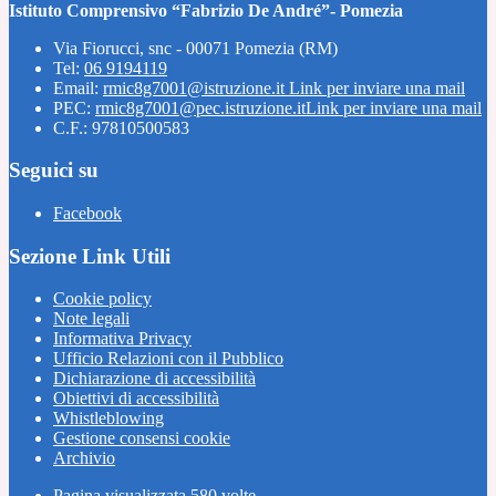
Istituto Comprensivo “Fabrizio De André”- Pomezia
Via Fiorucci, snc - 00071 Pomezia (RM)
Tel:
06 9194119
Email:
rmic8g7001@istruzione.it
Link per inviare una mail
PEC:
rmic8g7001@pec.istruzione.it
Link per inviare una mail
C.F.: 97810500583
Seguici su
Facebook
Sezione Link Utili
Cookie policy
Note legali
Informativa Privacy
Ufficio Relazioni con il Pubblico
Dichiarazione di accessibilità
Obiettivi di accessibilità
Whistleblowing
Gestione consensi cookie
Archivio
Pagina visualizzata
580
volte