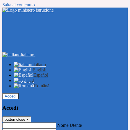
Salta al contenuto
Italiano
Italiano
English
Español
اردو
Română
Accedi
Accedi
button close
×
Nome Utente