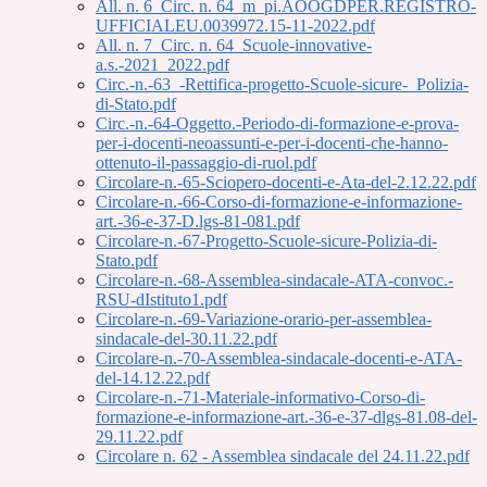
All. n. 6_Circ. n. 64_m_pi.AOOGDPER.REGISTRO-
UFFICIALEU.0039972.15-11-2022.pdf
All. n. 7_Circ. n. 64_Scuole-innovative-
a.s.-2021_2022.pdf
Circ.-n.-63_-Rettifica-progetto-Scuole-sicure-_Polizia-
di-Stato.pdf
Circ.-n.-64-Oggetto.-Periodo-di-formazione-e-prova-
per-i-docenti-neoassunti-e-per-i-docenti-che-hanno-
ottenuto-il-passaggio-di-ruol.pdf
Circolare-n.-65-Sciopero-docenti-e-Ata-del-2.12.22.pdf
Circolare-n.-66-Corso-di-formazione-e-informazione-
art.-36-e-37-D.lgs-81-081.pdf
Circolare-n.-67-Progetto-Scuole-sicure-Polizia-di-
Stato.pdf
Circolare-n.-68-Assemblea-sindacale-ATA-convoc.-
RSU-dIstituto1.pdf
Circolare-n.-69-Variazione-orario-per-assemblea-
sindacale-del-30.11.22.pdf
Circolare-n.-70-Assemblea-sindacale-docenti-e-ATA-
del-14.12.22.pdf
Circolare-n.-71-Materiale-informativo-Corso-di-
formazione-e-informazione-art.-36-e-37-dlgs-81.08-del-
29.11.22.pdf
Circolare n. 62 - Assemblea sindacale del 24.11.22.pdf