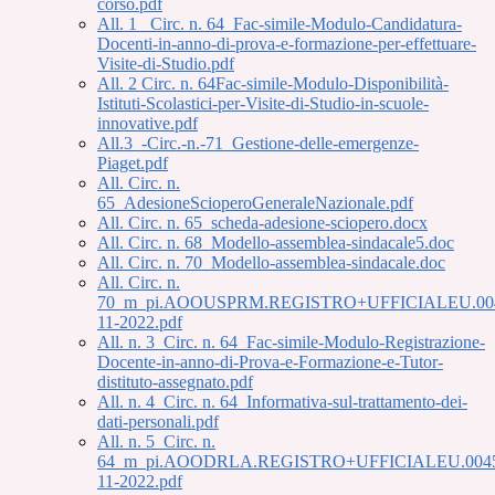
corso.pdf
All. 1_ Circ. n. 64_Fac-simile-Modulo-Candidatura-
Docenti-in-anno-di-prova-e-formazione-per-effettuare-
Visite-di-Studio.pdf
All. 2 Circ. n. 64Fac-simile-Modulo-Disponibilità-
Istituti-Scolastici-per-Visite-di-Studio-in-scuole-
innovative.pdf
All.3_-Circ.-n.-71_Gestione-delle-emergenze-
Piaget.pdf
All. Circ. n.
65_AdesioneScioperoGeneraleNazionale.pdf
All. Circ. n. 65_scheda-adesione-sciopero.docx
All. Circ. n. 68_Modello-assemblea-sindacale5.doc
All. Circ. n. 70_Modello-assemblea-sindacale.doc
All. Circ. n.
70_m_pi.AOOUSPRM.REGISTRO+UFFICIALEU.004
11-2022.pdf
All. n. 3_Circ. n. 64_Fac-simile-Modulo-Registrazione-
Docente-in-anno-di-Prova-e-Formazione-e-Tutor-
distituto-assegnato.pdf
All. n. 4_Circ. n. 64_Informativa-sul-trattamento-dei-
dati-personali.pdf
All. n. 5_Circ. n.
64_m_pi.AOODRLA.REGISTRO+UFFICIALEU.0045
11-2022.pdf