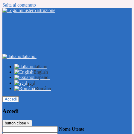
Salta al contenuto
Italiano
Italiano
English
Español
اردو
Română
Accedi
Accedi
button close
×
Nome Utente