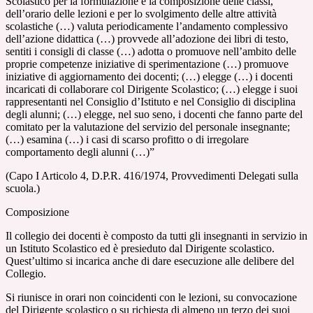
Scolastico per la formulazione e la composizione delle classi,
dell’orario delle lezioni e per lo svolgimento delle altre attività
scolastiche (…) valuta periodicamente l’andamento complessivo
dell’azione didattica (…) provvede all’adozione dei libri di testo,
sentiti i consigli di classe (…) adotta o promuove nell’ambito delle
proprie competenze iniziative di sperimentazione (…) promuove
iniziative di aggiornamento dei docenti; (…) elegge (…) i docenti
incaricati di collaborare col Dirigente Scolastico; (…) elegge i suoi
rappresentanti nel Consiglio d’Istituto e nel Consiglio di disciplina
degli alunni; (…) elegge, nel suo seno, i docenti che fanno parte del
comitato per la valutazione del servizio del personale insegnante;
(…) esamina (…) i casi di scarso profitto o di irregolare
comportamento degli alunni (…)”
(Capo I Articolo 4, D.P.R. 416/1974, Provvedimenti Delegati sulla
scuola.)
Composizione
Il collegio dei docenti è composto da tutti gli insegnanti in servizio in
un Istituto Scolastico ed è presieduto dal Dirigente scolastico.
Quest’ultimo si incarica anche di dare esecuzione alle delibere del
Collegio.
Si riunisce in orari non coincidenti con le lezioni, su convocazione
del Dirigente scolastico o su richiesta
di almeno un terzo dei suoi