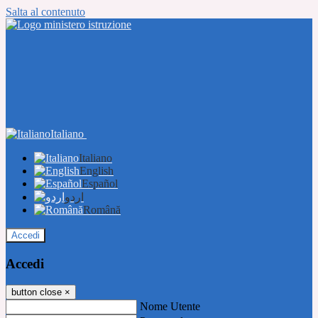
Salta al contenuto
Italiano
Italiano
English
Español
اردو
Română
Accedi
Accedi
button close
×
Nome Utente