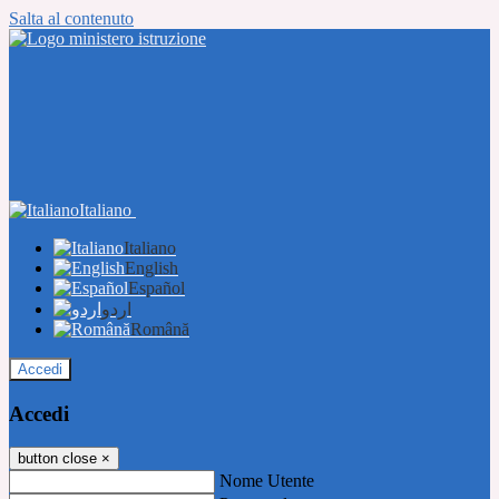
Salta al contenuto
Italiano
Italiano
English
Español
اردو
Română
Accedi
Accedi
button close
×
Nome Utente