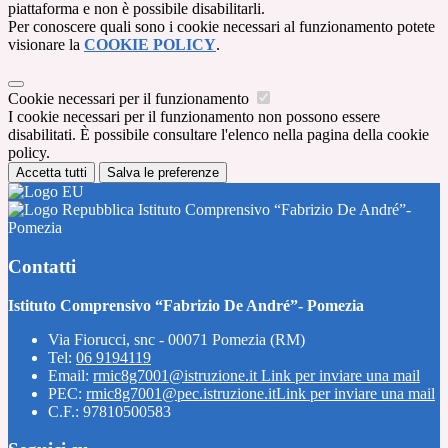
piattaforma e non è possibile disabilitarli.
Per conoscere quali sono i cookie necessari al funzionamento potete
visionare la
COOKIE POLICY
.
Cookie necessari per il funzionamento
I cookie necessari per il funzionamento non possono essere
disabilitati. È possibile consultare l'elenco nella pagina della cookie
policy.
Accetta tutti
Salva le preferenze
Istituto Comprensivo “Fabrizio De André”-
Pomezia
Contatti
Istituto Comprensivo “Fabrizio De André”- Pomezia
Via Fiorucci, snc - 00071 Pomezia (RM)
Tel:
06 9194119
Email:
rmic8g7001@istruzione.it
Link per inviare una mail
PEC:
rmic8g7001@pec.istruzione.it
Link per inviare una mail
C.F.: 97810500583