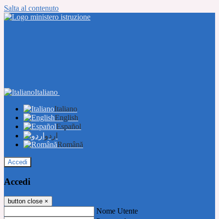
Salta al contenuto
Italiano
Italiano
English
Español
اردو
Română
Accedi
Accedi
button close
×
Nome Utente