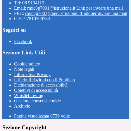
Tel:
06 9194119
Email:
rmic8g7001@istruzione.it
Link per inviare una mail
PEC:
rmic8g7001@pec.istruzione.it
Link per inviare una mail
C.F.: 97810500583
Seguici su
Facebook
Sezione Link Utili
Cookie policy
Note legali
Informativa Privacy
Ufficio Relazioni con il Pubblico
Dichiarazione di accessibilità
Obiettivi di accessibilità
Whistleblowing
Gestione consensi cookie
Archivio
Pagina visualizzata
8736
volte
Sezione Copyright