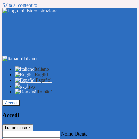
Salta al contenuto
Italiano
Italiano
English
Español
اردو
Română
Accedi
Accedi
button close
×
Nome Utente