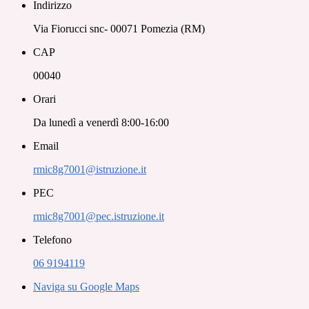
Indirizzo
Via Fiorucci snc- 00071 Pomezia (RM)
CAP
00040
Orari
Da lunedì a venerdì 8:00-16:00
Email
rmic8g7001@istruzione.it
PEC
rmic8g7001@pec.istruzione.it
Telefono
06 9194119
Naviga su Google Maps