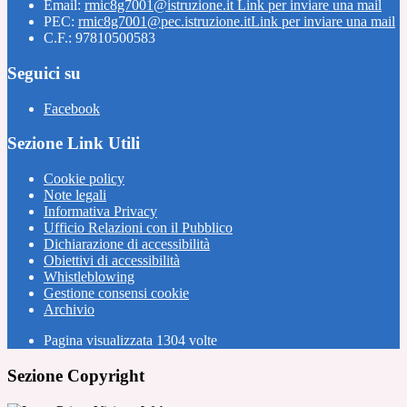
Email:
rmic8g7001@istruzione.it
Link per inviare una mail
PEC:
rmic8g7001@pec.istruzione.it
Link per inviare una mail
C.F.: 97810500583
Seguici su
Facebook
Sezione Link Utili
Cookie policy
Note legali
Informativa Privacy
Ufficio Relazioni con il Pubblico
Dichiarazione di accessibilità
Obiettivi di accessibilità
Whistleblowing
Gestione consensi cookie
Archivio
Pagina visualizzata
1304
volte
Sezione Copyright