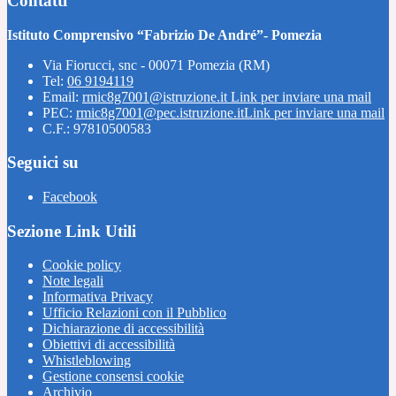
Contatti
Istituto Comprensivo “Fabrizio De André”- Pomezia
Via Fiorucci, snc - 00071 Pomezia (RM)
Tel:
06 9194119
Email:
rmic8g7001@istruzione.it
Link per inviare una mail
PEC:
rmic8g7001@pec.istruzione.it
Link per inviare una mail
C.F.: 97810500583
Seguici su
Facebook
Sezione Link Utili
Cookie policy
Note legali
Informativa Privacy
Ufficio Relazioni con il Pubblico
Dichiarazione di accessibilità
Obiettivi di accessibilità
Whistleblowing
Gestione consensi cookie
Archivio