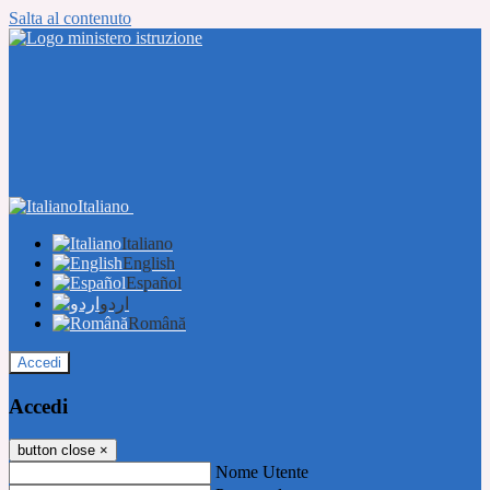
Salta al contenuto
Italiano
Italiano
English
Español
اردو
Română
Accedi
Accedi
button close
×
Nome Utente