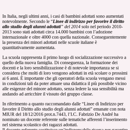
In Italia, negli ultimi anni, i casi di bambini adottati sono aumentati
notevolmente. Secondo le “
Linee di indirizzo per favorire il diritto
allo studio degli alunni adottati
” del 2014
solo nel periodo 2010-
2013 sono stati adottati circa 14.000 bambini con l’adozione
internazionale e oltre 4000 con quella nazionale. Conseguentemente
la presenza dei minori adottati nelle scuole italiane è
quantitativamente aumentata.
La scuola rappresenta il primo luogo di socializzazione successivo a
quello della nuova famiglia. Di conseguenza, la formazione dei
docenti e la loro sensibilizzazione è di notevole importanza se si
considera che molti di loro vengono adottati in età scolare o prossimi
ai 6 anni. È importante che gli operatori della scuola vengano messi
in condizioni tali da poter attuare una didattica il più possibile vicino
alle esigenze del minore adottato, senza ledere la sua sensibilità ma
andando ad arricchire il vissuto del gruppo classe.
In riferimento a quanto raccomandato dalle “Linee di Indirizzo per
favorire il Diritto allo studio degli alunni adottati” emanate con nota
MIUR del 18/12/2016 prot.n.7443, l’I.C. Fabrizio De André ha
nominato un docente referente sulle tematiche afferenti l’inserimento
nel sistema scolastico dei ragazzi adottati.
Il docente referente costituisce un’indispensabile risorsa per garantire