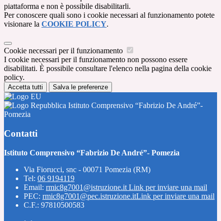
piattaforma e non è possibile disabilitarli.
Per conoscere quali sono i cookie necessari al funzionamento potete
visionare la
COOKIE POLICY
.
Cookie necessari per il funzionamento
I cookie necessari per il funzionamento non possono essere
disabilitati. È possibile consultare l'elenco nella pagina della cookie
policy.
Accetta tutti
Salva le preferenze
Istituto Comprensivo “Fabrizio De André”-
Pomezia
Contatti
Istituto Comprensivo “Fabrizio De André”- Pomezia
Via Fiorucci, snc - 00071 Pomezia (RM)
Tel:
06 9194119
Email:
rmic8g7001@istruzione.it
Link per inviare una mail
PEC:
rmic8g7001@pec.istruzione.it
Link per inviare una mail
C.F.: 97810500583