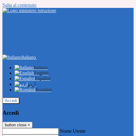
Salta al contenuto
Italiano
Italiano
English
Español
اردو
Română
Accedi
Accedi
button close
×
Nome Utente