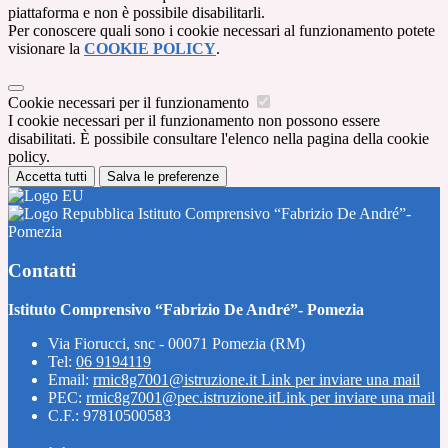
piattaforma e non è possibile disabilitarli.
Per conoscere quali sono i cookie necessari al funzionamento potete
visionare la
COOKIE POLICY
.
Cookie necessari per il funzionamento
I cookie necessari per il funzionamento non possono essere
disabilitati. È possibile consultare l'elenco nella pagina della cookie
policy.
Accetta tutti
Salva le preferenze
Istituto Comprensivo “Fabrizio De André”-
Pomezia
Contatti
Istituto Comprensivo “Fabrizio De André”- Pomezia
Via Fiorucci, snc - 00071 Pomezia (RM)
Tel:
06 9194119
Email:
rmic8g7001@istruzione.it
Link per inviare una mail
PEC:
rmic8g7001@pec.istruzione.it
Link per inviare una mail
C.F.: 97810500583