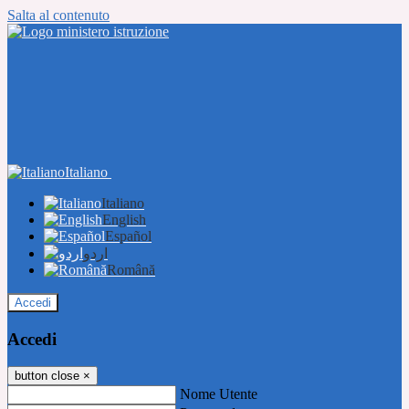
Salta al contenuto
Italiano
Italiano
English
Español
اردو
Română
Accedi
Accedi
button close
×
Nome Utente