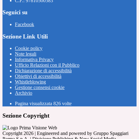
C.F.: 97810500583
Seguici su
Facebook
Sezione Link Utili
Cookie policy
Note legali
Informativa Privacy
Ufficio Relazioni con il Pubblico
Dichiarazione di accessibilità
Obiettivi di accessibilità
Whistleblowing
Gestione consensi cookie
Archivio
Pagina visualizzata
826
volte
Sezione Copyright
Copyright 2026 | Engineered and powered by Gruppo Spaggiari
Parma S.p.A. | Divisione Publishing & New Social Media