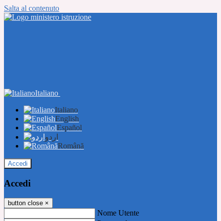
Salta al contenuto
Italiano
Italiano
English
Español
اردو
Română
Accedi
Accedi
button close
×
Nome Utente