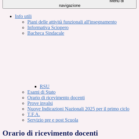
Menu di
navigazione
Info utili
Piani delle attività funzionali all'insegnamento
Informativa Sciopero
Bacheca Sindacale
RSU
Esami di Stato
Orario di ricevimento docenti
Prove invalsi
Nuove Indicazioni Nazionali 2025 per il primo ciclo
T.F.A.
Servizio pre e post Scuola
Orario di ricevimento docenti