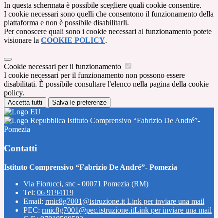
In questa schermata è possibile scegliere quali cookie consentire.
I cookie necessari sono quelli che consentono il funzionamento della
piattaforma e non è possibile disabilitarli.
Per conoscere quali sono i cookie necessari al funzionamento potete
visionare la
COOKIE POLICY
.
Cookie necessari per il funzionamento
I cookie necessari per il funzionamento non possono essere
disabilitati. È possibile consultare l'elenco nella pagina della cookie
policy.
Accetta tutti
Salva le preferenze
Istituto Comprensivo “Fabrizio De André”-
Pomezia
Contatti
Istituto Comprensivo “Fabrizio De André”- Pomezia
Via Fiorucci, snc - 00071 Pomezia (RM)
Tel:
06 9194119
Email:
rmic8g7001@istruzione.it
Link per inviare una mail
PEC:
rmic8g7001@pec.istruzione.it
Link per inviare una mail