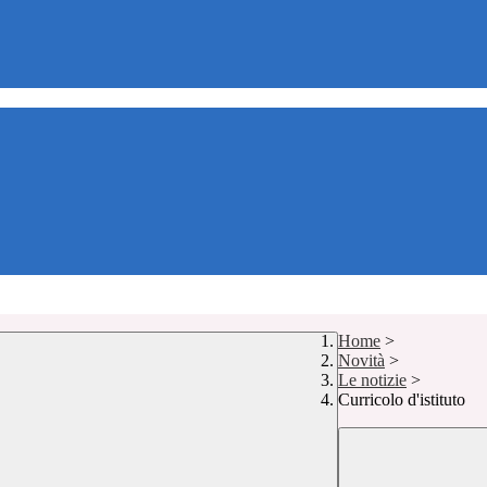
Home
>
Novità
>
Le notizie
>
Curricolo d'istituto