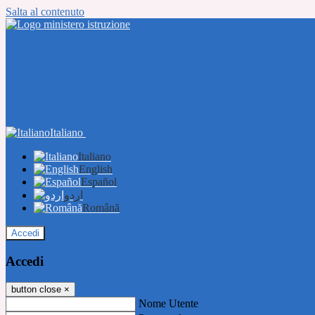
Salta al contenuto
Italiano
Italiano
English
Español
اردو
Română
Accedi
Accedi
button close
×
Nome Utente