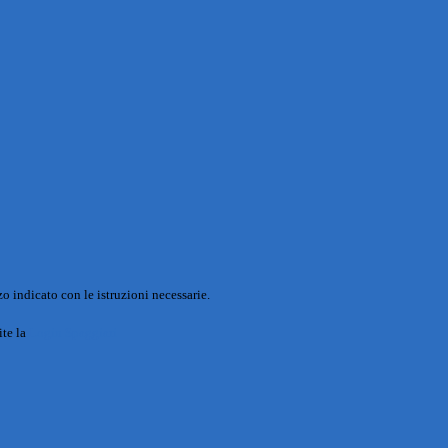
o indicato con le istruzioni necessarie.
ite la
Login Spaggiari