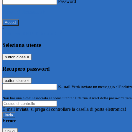
Password
Password dimenticata?
-
Entra con SPID
Entra con CIE
Seleziona utente
button close
×
Recupero password
button close
×
E-mail
Verrà inviato un messaggio all'indirizz
Non hai una e-mail associata al nome utente? Effettua il reset della password tram
E-mail inviata, si prega di controllare la casella di posta elettronica!
Errore
Chiudi