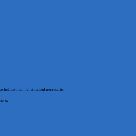
o indicato con le istruzioni necessarie.
ite la
Login Spaggiari