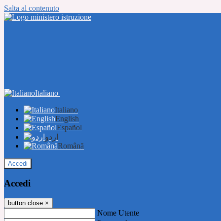
Salta al contenuto
Italiano
Italiano
English
Español
اردو
Română
Accedi
Accedi
button close
×
Nome Utente