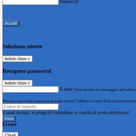
Password
Password dimenticata?
-
Entra con SPID
Entra con CIE
Seleziona utente
button close
×
Recupero password
button close
×
E-mail
Verrà inviato un messaggio all'indirizz
Non hai una e-mail associata al nome utente? Effettua il reset della password tram
E-mail inviata, si prega di controllare la casella di posta elettronica!
Errore
Chiudi