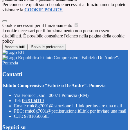
Per conoscere quali sono i cookie necessari al funzionamento potete
visionare la
COOKIE POLICY
.
Cookie necessari per il funzionamento
I cookie necessari per il funzionamento non possono essere
disabilitati. È possibile consultare l'elenco nella pagina della cookie
policy.
Accetta tutti
Salva le preferenze
Istituto Comprensivo “Fabrizio De André”-
Pomezia
Contatti
Istituto Comprensivo “Fabrizio De André”- Pomezia
Via Fiorucci, snc - 00071 Pomezia (RM)
Tel:
06 9194119
Email:
rmic8g7001@istruzione.it
Link per inviare una mail
PEC:
rmic8g7001@pec.istruzione.it
Link per inviare una mail
C.F.: 97810500583
Seguici su