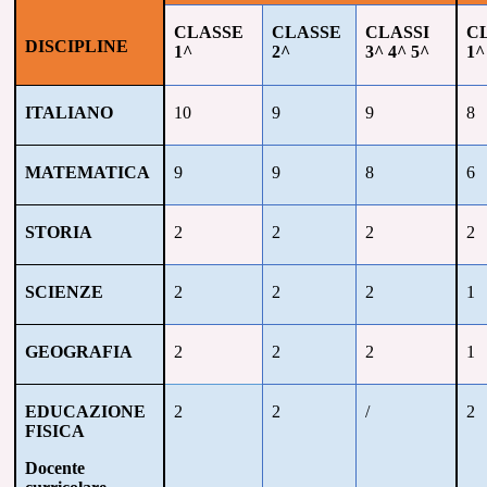
CLASSE
CLASSE
CLASSI
C
DISCIPLINE
1^
2^
3^ 4^ 5^
1^
ITALIANO
10
9
9
8
MATEMATICA
9
9
8
6
STORIA
2
2
2
2
SCIENZE
2
2
2
1
GEOGRAFIA
2
2
2
1
EDUCAZIONE
2
2
/
2
FISICA
Docente