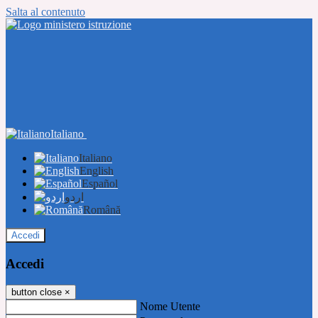
Salta al contenuto
Italiano
Italiano
English
Español
اردو
Română
Accedi
Accedi
button close
×
Nome Utente