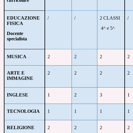
curricolare
EDUCAZIONE
/
/
2 CLASSI
/
FISICA
4^ e 5^
Docente
specialista
MUSICA
2
2
2
2
ARTE E
2
2
2
2
IMMAGINE
INGLESE
1
2
3
1
TECNOLOGIA
1
1
1
1
RELIGIONE
2
2
2
2