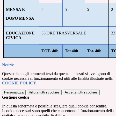
MENSA E
5
5
5
2
DOPO MENSA
EDUCAZIONE
33 ORE TRASVERSALE
33
CIVICA
TOT. 40h
Tot.40h
Tot. 40h
TO
Notizie
Questo sito o gli strumenti terzi da questo utilizzati si avvalgono di
cookie necessari al funzionamento ed utili alle finalità illustrate nella
COOKIE POLICY
.
Personalizza
Rifiuta tutti
i cookies
Accetta tutti
i cookies
Gestione cookie
In questa schermata è possibile scegliere quali cookie consentire.
I cookie necessari sono quelli che consentono il funzionamento della
piattaforma e non è possibile disabilitarli.