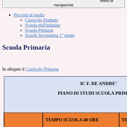
Menu di
navigazione
Percorsi di studio
Curricolo d'istituto
Scuola dell'Infanzia
Scuola Primaria
Scuola Secondaria 1° grado
Scuola Primaria
In allegato il
Curricolo Primaria
IC F. DE ANDRE’
PIANO DI STUDI SCUOLA PRI
TEMPO SCUOLA 40 ORE
T